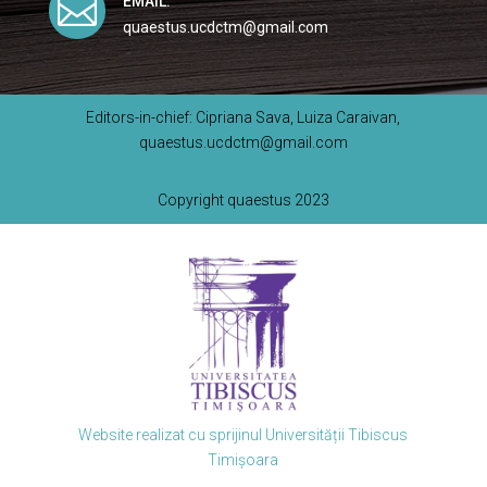

EMAIL:
quaestus.ucdctm@gmail.com
Editors-in-chief: Cipriana Sava, Luiza Caraivan,
quaestus.ucdctm@gmail.com
Copyright quaestus 2023
Website realizat cu sprijinul Universității Tibiscus
Timișoara