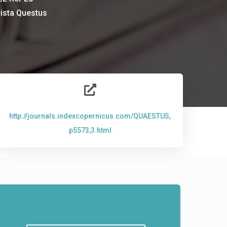
vista Questus

http://journals.indexcopernicus.com/QUAESTUS,
p5573,3.html