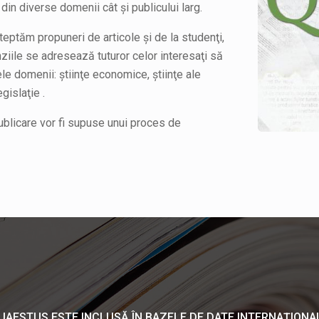
din diverse domenii cât şi publicului larg.
şteptăm propuneri de articole şi de la studenţi,
nziile se adresează tuturor celor interesaţi să
e domenii: ştiinţe economice, ştiinţe ale
gislaţie .
publicare vor fi supuse unui proces de
UAESTUS ESTE INCLUSĂ ÎN BAZELE DE DATE INTERNAŢIONA