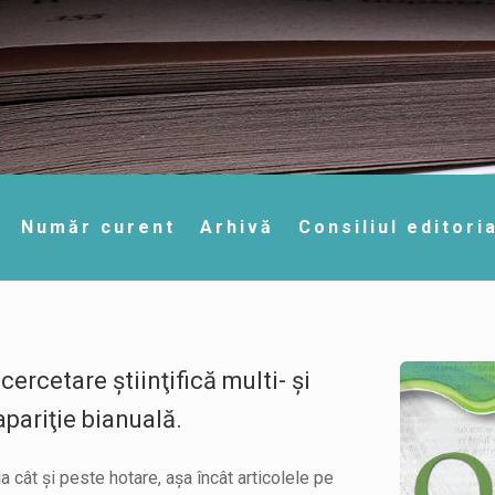
Număr curent
Arhivă
Consiliul editoria
rcetare ştiinţifică multi- şi
apariţie bianuală.
cât şi peste hotare, aşa încât articolele pe