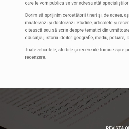
care le vom publica se vor adresa atât specialiştilor 
Dorim să sprijinim cercetătorii tineri şi, de aceea, a
masteranzi şi doctoranzi. Studiile, articolele şi rece
citească sau să scrie despre tematici din următoarel
educaţiei, istoria ideilor, geografie, mediu, poluare, le
Toate articolele, studiile şi recenziile trimise spre 
recenzare.
REVISTA Q