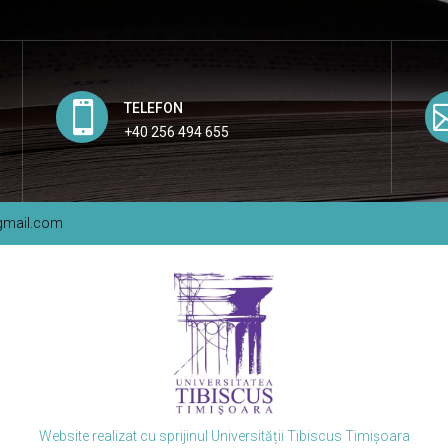

TELEFON
+40 256 494 655
@gmail.com
Website realizat cu sprijinul Universității Tibiscus Timișoara