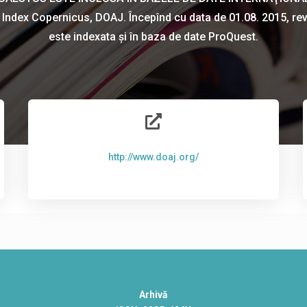
Index Copernicus, DOAJ. Începînd cu data de 01.08. 2015, re
este indexata şi în baza de date ProQuest.

http://www.doaj.org/
Arhivă