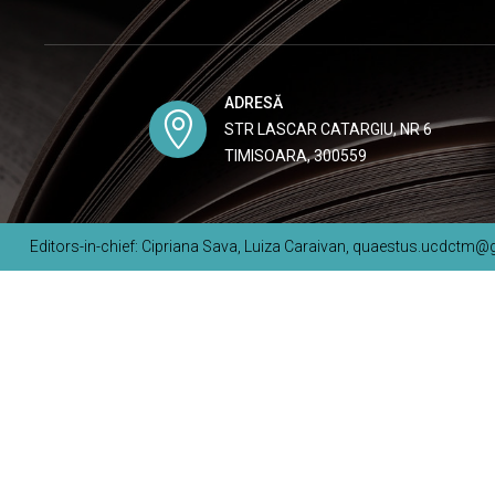
ADRESĂ

STR LASCAR CATARGIU, NR 6
TIMISOARA, 300559
Editors-in-chief: Cipriana Sava, Luiza Caraivan, quaestus.ucdctm