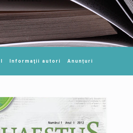
l
Informaţii autori
Anunțuri