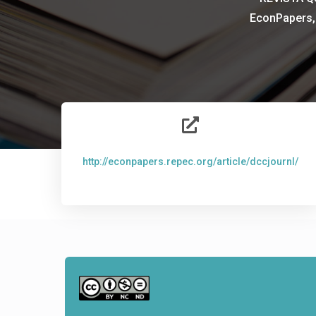
EconPapers, 

http://econpapers.repec.org/article/dccjournl/